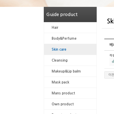
Guide product
Sk
Hair
Body&Perfume
베
Skin care
작
Cleansing
Makeup&Lip balm
이전
Mask pack
Mans product
Own product