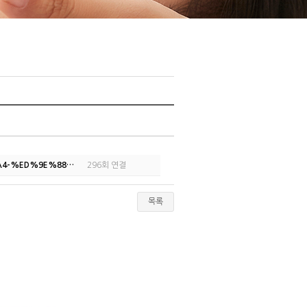
A%A4-%ED%9E%88…
296회 연결
목록